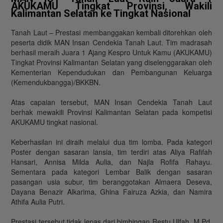
AKUKAMU Tingkat Provinsi, Wakili
Kalimantan Selatan ke Tingkat Nasional
Tanah Laut – Prestasi membanggakan kembali ditorehkan oleh
peserta didik MAN Insan Cendekia Tanah Laut. Tim madrasah
berhasil meraih Juara 1 Ajang Kespro Untuk Kamu (AKUKAMU)
Tingkat Provinsi Kalimantan Selatan yang diselenggarakan oleh
Kementerian Kependudukan dan Pembangunan Keluarga
(Kemendukbangga)/BKKBN.
Atas capaian tersebut, MAN Insan Cendekia Tanah Laut
berhak mewakili Provinsi Kalimantan Selatan pada kompetisi
AKUKAMU tingkat nasional.
Keberhasilan ini diraih melalui dua tim lomba. Pada kategori
Poster dengan sasaran lansia, tim terdiri atas Aliya Rafifah
Hansari, Annisa Milda Aulia, dan Najla Rofifa Rahayu.
Sementara pada kategori Lembar Balik dengan sasaran
pasangan usia subur, tim beranggotakan Almaera Deseva,
Dayana Benazir Alkarima, Ghina Fairuza Azkia, dan Namira
Athifa Aulia Putri.
Prestasi tersebut tidak lepas dari bimbingan Restu Ulfah, M.Pd.