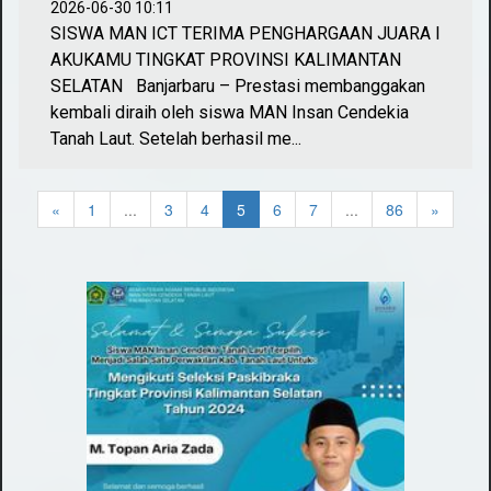
2026-06-30 10:11
SISWA MAN ICT TERIMA PENGHARGAAN JUARA I
AKUKAMU TINGKAT PROVINSI KALIMANTAN
SELATAN Banjarbaru – Prestasi membanggakan
kembali diraih oleh siswa MAN Insan Cendekia
Tanah Laut. Setelah berhasil me...
«
1
...
3
4
5
6
7
...
86
»