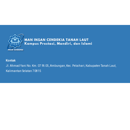
Kontak
Jl. Ahmad Yani No. Km. 07 Rt.05, Ambungan, Kec. Pelaihari, Kabupaten Tanah Laut,
Kalimantan Selatan 70815
LINK TERKAIT
LINK LAYANAN
Kementerian Agama RI
E-Learning
Kementerian Agama Kalimantan Selatan
RDM
Kementerian Agama Kabupaten Tanah Laut
SP4N LAPOR




