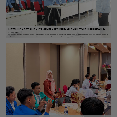
MATAMUDA DAY 2 MAN ICT: GENERASI XI DIBEKALI PHBS, ZONA INTEGRITAS, DAN PEMAHAMAN SISTEM PERIZINAN
2026-07-15 08:23
MATAMUDA DAY 2 MAN ICT: GENERASI XI DIBEKALI PHBS, ZONA INTEGRITAS, DAN PEMAHAMAN SISTEM PERIZINAN Tanah Laut (MAN ICT)— Rangkaian kegiatan MATAMUDA (Masa Ta’aruf Murid Madrasah) Tah
un Ajaran 2026/2027 MAN Insan Cendekia Tanah Laut pada hari kedua terus memberikan berbagai pembekalan penting bag...