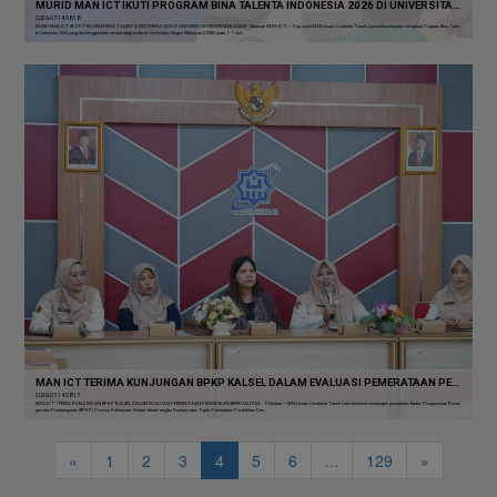
MURID MAN ICT IKUTI PROGRAM BINA TALENTA INDONESIA 2026 DI UNIVERSITAS NEGERI MAKASSAR
2026-07-14 08:18
MURID MAN ICT IKUTI PROGRAM BINA TALENTA INDONESIA 2026 DI UNIVERSITAS NEGERI MAKASSAR Makasar (MAN ICT) — Dua murid MAN Insan Cendekia Tanah Laut berkesempatan mengikuti Program Bina Talen
ta Indonesia 2026 yang diselenggarakan secara tatap muka di Universitas Negeri Makassar (UNM) pada 1–7 Juli...
MAN ICT TERIMA KUNJUNGAN BPKP KALSEL DALAM EVALUASI PEMERATAAN PENDIDIKAN BERKUALITAS
2026-07-14 08:17
MAN ICT TERIMA KUNJUNGAN BPKP KALSEL DALAM EVALUASI PEMERATAAN PENDIDIKAN BERKUALITAS Pelaihari — MAN Insan Cendekia Tanah Laut menerima kunjungan perwakilan Badan Pengawasan Keuan
gan dan Pembangunan (BPKP) Provinsi Kalimantan Selatan dalam rangka Evaluasi atas Topik Pemerataan Pendidikan Das...
«
1
2
3
4
5
6
...
129
»